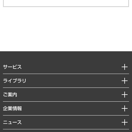
サービス
経営戦略
ライブラリ
組織・人事戦略
経済調査
ご案内
デジタルイノベーション
レポート
国際（グローバルビジネス・開発支援・国際戦略・グローバルヘルス）
セミナー・イベント情報
企業情報
コラム
サステナビリティ（環境・資源・エネルギー・ESG・人権）
MUFGビジネスセミナー
調査・研究報告書
私たちの想い
共生・ダイバーシティ
ニュース
受託案件情報
クローズアップ
社長メッセージ
GRC（ガバナンス・リスク・コンプライアンス）・防災（政策）
その他お申し込み