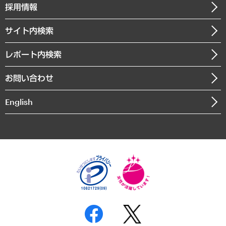
ニュースリリース
経営用語集
採用情報
会社概要
経済・産業・雇用・労働
調査協力のお願い
お知らせ
受託・受注実績（官公庁関連）
企業理念
医療・介護・福祉・教育・子ども
サイト内検索
メディア掲載・出演
役員一覧
自治体経営・官民協働
寄稿記事
沿革
レポート内検索
まちづくり・観光・交通・スポーツ・スマートシティ
書籍
組織図・本部部室紹介
自然資源・農林水産業・食料システム
お問い合わせ
インドネシア現地法人
決算公告
English
業績ハイライト
アクセスマップ
個人情報保護方針
環境方針
サステナビリティ
特定商取引法に基づく表示
SNSアカウントコミュニティガイドライン
反社会的勢力に対する基本方針
個人情報の取り扱いについて