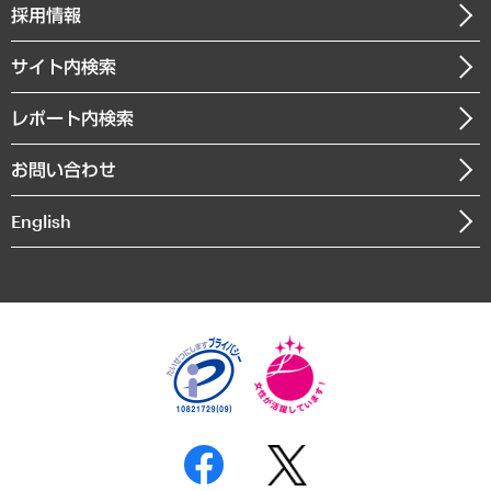
ニュースリリース
経営用語集
採用情報
会社概要
経済・産業・雇用・労働
調査協力のお願い
お知らせ
受託・受注実績（官公庁関連）
企業理念
医療・介護・福祉・教育・子ども
サイト内検索
メディア掲載・出演
役員一覧
自治体経営・官民協働
寄稿記事
沿革
レポート内検索
まちづくり・観光・交通・スポーツ・スマートシティ
書籍
組織図・本部部室紹介
自然資源・農林水産業・食料システム
お問い合わせ
インドネシア現地法人
決算公告
English
業績ハイライト
アクセスマップ
個人情報保護方針
環境方針
サステナビリティ
特定商取引法に基づく表示
SNSアカウントコミュニティガイドライン
反社会的勢力に対する基本方針
個人情報の取り扱いについて