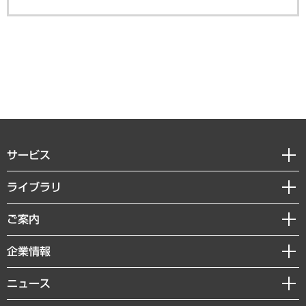
サービス
経営戦略
ライブラリ
組織・人事戦略
経済調査
ご案内
デジタルイノベーション
レポート
国際（グローバルビジネス・開発支援・国際戦略・グローバルヘルス）
セミナー・イベント情報
企業情報
コラム
サステナビリティ（環境・資源・エネルギー・ESG・人権）
MUFGビジネスセミナー
調査・研究報告書
私たちの想い
共生・ダイバーシティ
ニュース
受託案件情報
クローズアップ
社長メッセージ
GRC（ガバナンス・リスク・コンプライアンス）・防災（政策）
その他お申し込み