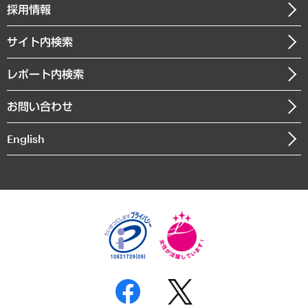
ニュースリリース
経営用語集
採用情報
会社概要
経済・産業・雇用・労働
調査協力のお願い
お知らせ
受託・受注実績（官公庁関連）
企業理念
医療・介護・福祉・教育・子ども
サイト内検索
メディア掲載・出演
役員一覧
自治体経営・官民協働
寄稿記事
沿革
レポート内検索
まちづくり・観光・交通・スポーツ・スマートシティ
書籍
組織図・本部部室紹介
自然資源・農林水産業・食料システム
お問い合わせ
インドネシア現地法人
決算公告
English
業績ハイライト
アクセスマップ
個人情報保護方針
環境方針
サステナビリティ
特定商取引法に基づく表示
SNSアカウントコミュニティガイドライン
反社会的勢力に対する基本方針
個人情報の取り扱いについて