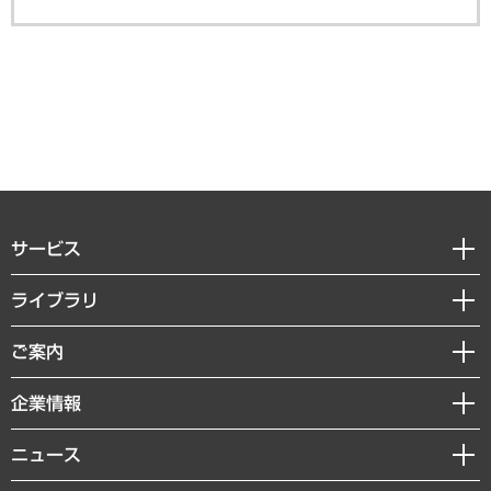
サービス
経営戦略
ライブラリ
組織・人事戦略
経済調査
ご案内
デジタルイノベーション
レポート
国際（グローバルビジネス・開発支援・国際戦略・グローバルヘルス）
セミナー・イベント情報
企業情報
コラム
サステナビリティ（環境・資源・エネルギー・ESG・人権）
MUFGビジネスセミナー
調査・研究報告書
私たちの想い
共生・ダイバーシティ
ニュース
受託案件情報
クローズアップ
社長メッセージ
GRC（ガバナンス・リスク・コンプライアンス）・防災（政策）
その他お申し込み