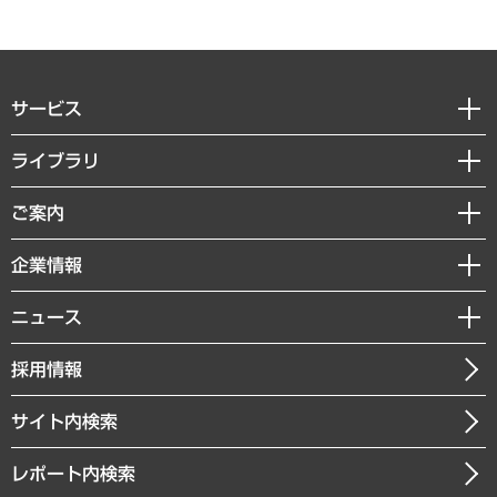
サービス
経営戦略
ライブラリ
組織・人事戦略
経済調査
ご案内
デジタルイノベーション
レポート
国際（グローバルビジネス・開発支援・国際戦略・グローバルヘルス）
セミナー・イベント情報
企業情報
コラム
サステナビリティ（環境・資源・エネルギー・ESG・人権）
MUFGビジネスセミナー
調査・研究報告書
私たちの想い
共生・ダイバーシティ
ニュース
受託案件情報
クローズアップ
社長メッセージ
GRC（ガバナンス・リスク・コンプライアンス）・防災（政策）
その他お申し込み
ニュースリリース
経営用語集
採用情報
会社概要
経済・産業・雇用・労働
調査協力のお願い
お知らせ
受託・受注実績（官公庁関連）
企業理念
医療・介護・福祉・教育・子ども
サイト内検索
メディア掲載・出演
役員一覧
自治体経営・官民協働
寄稿記事
沿革
レポート内検索
まちづくり・観光・交通・スポーツ・スマートシティ
書籍