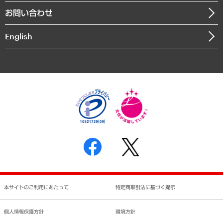
組織図・本部部室紹介
自然資源・農林水産業・食料システム
お問い合わせ
インドネシア現地法人
決算公告
English
業績ハイライト
アクセスマップ
個人情報保護方針
環境方針
サステナビリティ
特定商取引法に基づく表示
SNSアカウントコミュニティガイドライン
反社会的勢力に対する基本方針
個人情報の取り扱いについて
書面による個人情報の開示等の請求の手続きについて
本サイトのご利用にあたって
特定商取引法に基づく提示
個人情報保護方針
環境方針