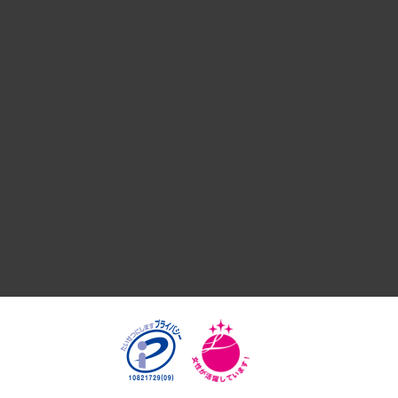
デジタルイノベーション
国際（グローバルビジネス・開発支援・国際戦略・グローバル
サステナビリティ（環境・資源・エネルギー・ESG・人権）
共生・ダイバーシティ
GRC（ガバナンス・リスク・コンプライアンス）・防災（政策
経済・産業・雇用・労働
医療・介護・福祉・教育・子ども
自治体経営・官民協働
まちづくり・観光・交通・スポーツ・スマートシティ
自然資源・農林水産業・食料システム