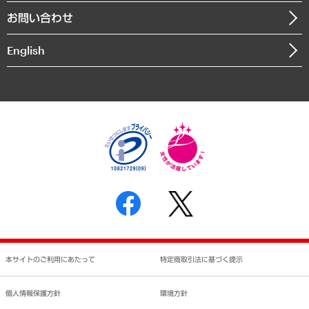
組織図・本部部室紹介
自然資源・農林水産業・食料システム
お問い合わせ
インドネシア現地法人
決算公告
English
業績ハイライト
アクセスマップ
個人情報保護方針
環境方針
サステナビリティ
特定商取引法に基づく表示
SNSアカウントコミュニティガイドライン
反社会的勢力に対する基本方針
個人情報の取り扱いについて
書面による個人情報の開示等の請求の手続きについて
本サイトのご利用にあたって
特定商取引法に基づく提示
個人情報保護方針
環境方針