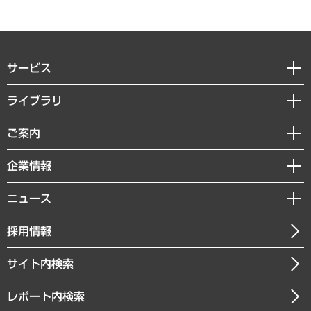
サービス
経営戦略
ライブラリ
組織・人事戦略
経済調査
ご案内
デジタルイノベーション
レポート
国際（グローバルビジネス・開発支援・国際戦略・グローバルヘルス）
セミナー・イベント情報
企業情報
コラム
サステナビリティ（環境・資源・エネルギー・ESG・人権）
MUFGビジネスセミナー
調査・研究報告書
私たちの想い
共生・ダイバーシティ
ニュース
受託案件情報
クローズアップ
社長メッセージ
GRC（ガバナンス・リスク・コンプライアンス）・防災（政策）
その他お申し込み
ニュースリリース
経営用語集
採用情報
会社概要
経済・産業・雇用・労働
調査協力のお願い
お知らせ
受託・受注実績（官公庁関連）
企業理念
医療・介護・福祉・教育・子ども
サイト内検索
メディア掲載・出演
役員一覧
自治体経営・官民協働
寄稿記事
沿革
レポート内検索
まちづくり・観光・交通・スポーツ・スマートシティ
書籍