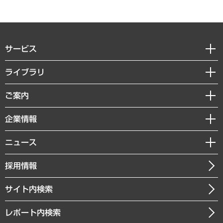
サービス
経営戦略
ライブラリ
組織・人事戦略
経済調査
ご案内
デジタルイノベーション
レポート
国際（グローバルビジネス・開発支援・国際戦略・グローバルヘルス）
セミナー・イベント情報
企業情報
コラム
サステナビリティ（環境・資源・エネルギー・ESG・人権）
MUFGビジネスセミナー
調査・研究報告書
私たちの想い
共生・ダイバーシティ
ニュース
受託案件情報
クローズアップ
社長メッセージ
GRC（ガバナンス・リスク・コンプライアンス）・防災（政策）
その他お申し込み
ニュースリリース
経営用語集
採用情報
会社概要
経済・産業・雇用・労働
調査協力のお願い
お知らせ
受託・受注実績（官公庁関連）
企業理念
医療・介護・福祉・教育・子ども
サイト内検索
メディア掲載・出演
役員一覧
自治体経営・官民協働
寄稿記事
沿革
レポート内検索
まちづくり・観光・交通・スポーツ・スマートシティ
書籍