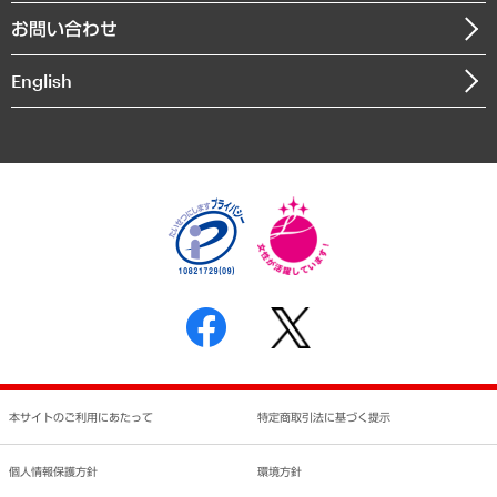
組織図・本部部室紹介
自然資源・農林水産業・食料システム
お問い合わせ
インドネシア現地法人
決算公告
English
業績ハイライト
アクセスマップ
個人情報保護方針
環境方針
サステナビリティ
特定商取引法に基づく表示
SNSアカウントコミュニティガイドライン
反社会的勢力に対する基本方針
個人情報の取り扱いについて
書面による個人情報の開示等の請求の手続きについて
本サイトのご利用にあたって
特定商取引法に基づく提示
個人情報保護方針
環境方針