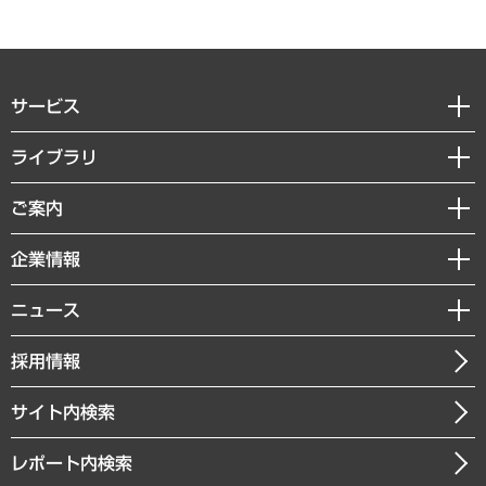
サービス
経営戦略
ライブラリ
組織・人事戦略
経済調査
ご案内
デジタルイノベーション
レポート
国際（グローバルビジネス・開発支援・国際戦略・グローバルヘルス）
セミナー・イベント情報
企業情報
コラム
サステナビリティ（環境・資源・エネルギー・ESG・人権）
MUFGビジネスセミナー
調査・研究報告書
私たちの想い
共生・ダイバーシティ
ニュース
受託案件情報
クローズアップ
社長メッセージ
GRC（ガバナンス・リスク・コンプライアンス）・防災（政策）
その他お申し込み
ニュースリリース
経営用語集
採用情報
会社概要
経済・産業・雇用・労働
調査協力のお願い
お知らせ
受託・受注実績（官公庁関連）
企業理念
医療・介護・福祉・教育・子ども
サイト内検索
メディア掲載・出演
役員一覧
自治体経営・官民協働
寄稿記事
沿革
レポート内検索
まちづくり・観光・交通・スポーツ・スマートシティ
書籍