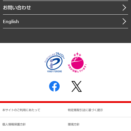
組織図・本部部室紹介
自然資源・農林水産業・食料システム
お問い合わせ
インドネシア現地法人
決算公告
English
業績ハイライト
アクセスマップ
個人情報保護方針
環境方針
サステナビリティ
特定商取引法に基づく表示
SNSアカウントコミュニティガイドライン
反社会的勢力に対する基本方針
個人情報の取り扱いについて
書面による個人情報の開示等の請求の手続きについて
本サイトのご利用にあたって
特定商取引法に基づく提示
個人情報保護方針
環境方針