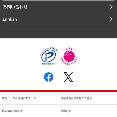
組織図・本部部室紹介
自然資源・農林水産業・食料システム
お問い合わせ
インドネシア現地法人
決算公告
English
業績ハイライト
アクセスマップ
個人情報保護方針
環境方針
サステナビリティ
特定商取引法に基づく表示
SNSアカウントコミュニティガイドライン
反社会的勢力に対する基本方針
個人情報の取り扱いについて
書面による個人情報の開示等の請求の手続きについて
本サイトのご利用にあたって
特定商取引法に基づく提示
個人情報保護方針
環境方針