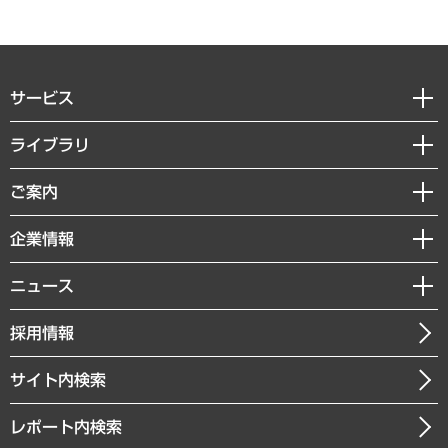
サービス
経営戦略
ライブラリ
組織・人事戦略
経済調査
ご案内
デジタルイノベーション
レポート
国際（グローバルビジネス・開発支援・国際戦略・グローバルヘルス）
セミナー・イベント情報
企業情報
コラム
サステナビリティ（環境・資源・エネルギー・ESG・人権）
MUFGビジネスセミナー
調査・研究報告書
私たちの想い
共生・ダイバーシティ
ニュース
受託案件情報
クローズアップ
社長メッセージ
GRC（ガバナンス・リスク・コンプライアンス）・防災（政策）
その他お申し込み
ニュースリリース
経営用語集
採用情報
会社概要
経済・産業・雇用・労働
調査協力のお願い
お知らせ
受託・受注実績（官公庁関連）
企業理念
医療・介護・福祉・教育・子ども
サイト内検索
メディア掲載・出演
役員一覧
自治体経営・官民協働
寄稿記事
沿革
レポート内検索
まちづくり・観光・交通・スポーツ・スマートシティ
書籍