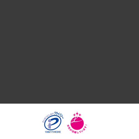
デジタルイノベーション
国際（グローバルビジネス・開発支援・国際戦略・グローバル
サステナビリティ（環境・資源・エネルギー・ESG・人権）
共生・ダイバーシティ
GRC（ガバナンス・リスク・コンプライアンス）・防災（政策
経済・産業・雇用・労働
医療・介護・福祉・教育・子ども
自治体経営・官民協働
まちづくり・観光・交通・スポーツ・スマートシティ
自然資源・農林水産業・食料システム