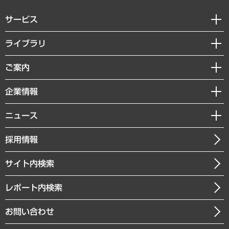
サービス
経営戦略
ライブラリ
組織・人事戦略
経済調査
ご案内
デジタルイノベーション
レポート
国際（グローバルビジネス・開発支援・国際戦略・グローバルヘルス）
セミナー・イベント情報
企業情報
コラム
サステナビリティ（環境・資源・エネルギー・ESG・人権）
MUFGビジネスセミナー
調査・研究報告書
私たちの想い
共生・ダイバーシティ
ニュース
受託案件情報
クローズアップ
社長メッセージ
GRC（ガバナンス・リスク・コンプライアンス）・防災（政策）
その他お申し込み
ニュースリリース
経営用語集
採用情報
会社概要
経済・産業・雇用・労働
調査協力のお願い
お知らせ
受託・受注実績（官公庁関連）
企業理念
医療・介護・福祉・教育・子ども
サイト内検索
メディア掲載・出演
役員一覧
自治体経営・官民協働
寄稿記事
沿革
レポート内検索
まちづくり・観光・交通・スポーツ・スマートシティ
書籍
組織図・本部部室紹介
自然資源・農林水産業・食料システム
お問い合わせ
インドネシア現地法人
決算公告