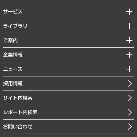
サービス
経営戦略
ライブラリ
組織・人事戦略
経済調査
ご案内
デジタルイノベーション
レポート
国際（グローバルビジネス・開発支援・国際戦略・グローバルヘルス）
セミナー・イベント情報
企業情報
コラム
サステナビリティ（環境・資源・エネルギー・ESG・人権）
MUFGビジネスセミナー
調査・研究報告書
私たちの想い
共生・ダイバーシティ
ニュース
受託案件情報
クローズアップ
社長メッセージ
GRC（ガバナンス・リスク・コンプライアンス）・防災（政策）
その他お申し込み
ニュースリリース
経営用語集
採用情報
会社概要
経済・産業・雇用・労働
調査協力のお願い
お知らせ
受託・受注実績（官公庁関連）
企業理念
医療・介護・福祉・教育・子ども
サイト内検索
メディア掲載・出演
役員一覧
自治体経営・官民協働
寄稿記事
沿革
レポート内検索
まちづくり・観光・交通・スポーツ・スマートシティ
書籍
組織図・本部部室紹介
自然資源・農林水産業・食料システム
お問い合わせ
インドネシア現地法人
決算公告