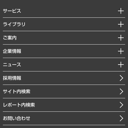
サービス
経営戦略
ライブラリ
組織・人事戦略
経済調査
ご案内
デジタルイノベーション
レポート
国際（グローバルビジネス・開発支援・国際戦略・グローバルヘルス）
セミナー・イベント情報
企業情報
コラム
サステナビリティ（環境・資源・エネルギー・ESG・人権）
MUFGビジネスセミナー
調査・研究報告書
私たちの想い
共生・ダイバーシティ
ニュース
受託案件情報
クローズアップ
社長メッセージ
GRC（ガバナンス・リスク・コンプライアンス）・防災（政策）
その他お申し込み
ニュースリリース
経営用語集
採用情報
会社概要
経済・産業・雇用・労働
調査協力のお願い
お知らせ
受託・受注実績（官公庁関連）
企業理念
医療・介護・福祉・教育・子ども
サイト内検索
メディア掲載・出演
役員一覧
自治体経営・官民協働
寄稿記事
沿革
レポート内検索
まちづくり・観光・交通・スポーツ・スマートシティ
書籍
組織図・本部部室紹介
自然資源・農林水産業・食料システム
お問い合わせ
インドネシア現地法人
決算公告