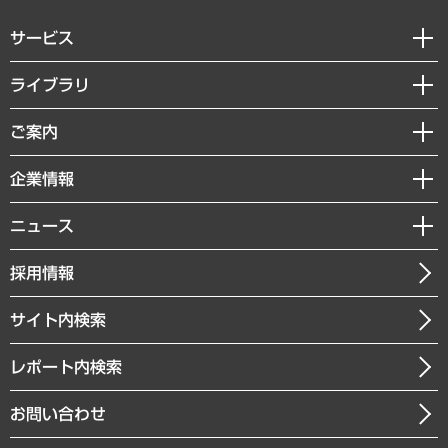
サービス
経営戦略
ライブラリ
組織・人事戦略
経済調査
ご案内
デジタルイノベーション
レポート
国際（グローバルビジネス・開発支援・国際戦略・グローバルヘルス）
セミナー・イベント情報
企業情報
コラム
サステナビリティ（環境・資源・エネルギー・ESG・人権）
MUFGビジネスセミナー
調査・研究報告書
私たちの想い
共生・ダイバーシティ
ニュース
受託案件情報
クローズアップ
社長メッセージ
GRC（ガバナンス・リスク・コンプライアンス）・防災（政策）
その他お申し込み
ニュースリリース
経営用語集
採用情報
会社概要
経済・産業・雇用・労働
調査協力のお願い
お知らせ
受託・受注実績（官公庁関連）
企業理念
医療・介護・福祉・教育・子ども
サイト内検索
メディア掲載・出演
役員一覧
自治体経営・官民協働
寄稿記事
沿革
レポート内検索
まちづくり・観光・交通・スポーツ・スマートシティ
書籍
組織図・本部部室紹介
自然資源・農林水産業・食料システム
お問い合わせ
インドネシア現地法人
決算公告