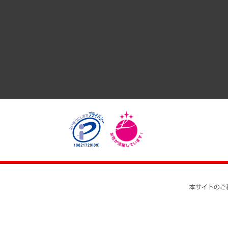
GRC（ガバナンス・リスク・コンプライアンス）・防災（政策
経済・産業・雇用・労働
医療・介護・福祉・教育・子ども
自治体経営・官民協働
まちづくり・観光・交通・スポーツ・スマートシティ
自然資源・農林水産業・食料システム
本サイトのご