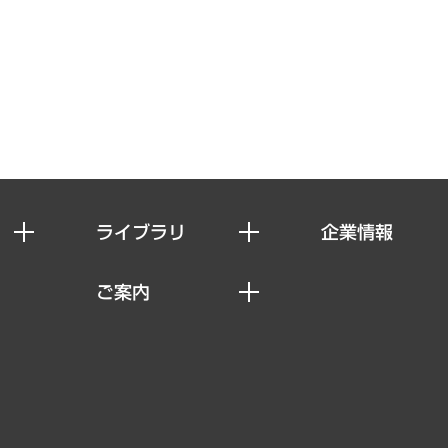
ライブラリ
企業情報
経済調査
私たちの想い
ご案内
レポート
社長メッセージ
セミナー・イベント情報
コラム
会社概要
MUFGビジネスセミナー
ヘルス）
調査・研究報告書
企業理念
受託案件情報
クローズアップ
役員一覧
その他お申し込み
経営用語集
沿革