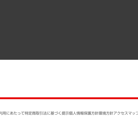
調査協力のお願い
）
受託・受注実績（官公庁関連）
組織図・本部部室紹介
メディア掲載・出演
インドネシア現地法人
寄稿記事
決算公告
書籍
業績ハイライト
アクセスマップ
個人情報保護方針
環境方針
サステナビリティ
特定商取引法に基づく
SNSアカウントコミュ
反社会的勢力に対する
利用にあたって
特定商取引法に基づく提示
個人情報保護方針
環境方針
アクセスマッ
個人情報の取り扱いに
書面による個人情報の