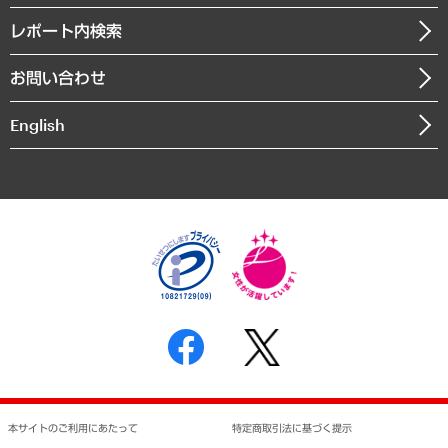
自治体経営・官民協働
寄稿記事
沿革
レポート内検索
まちづくり・観光・交通・スポーツ・スマートシティ
書籍
組織図・本部部室紹介
自然資源・農林水産業・食料システム
お問い合わせ
インドネシア現地法人
決算公告
English
業績ハイライト
アクセスマップ
個人情報保護方針
環境方針
サステナビリティ
特定商取引法に基づく表示
SNSアカウントコミュニティガイドライン
反社会的勢力に対する基本方針
個人情報の取り扱いについて
書面による個人情報の開示等の請求の手続きについて
本サイトのご利用にあたって
特定商取引法に基づく提示