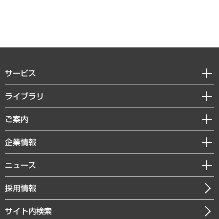
サービス
経営戦略
ライブラリ
組織・人事戦略
経済調査
ご案内
デジタルイノベーション
レポート
国際（グローバルビジネス・開発支援・国際戦略・グローバルヘルス）
セミナー・イベント情報
企業情報
コラム
サステナビリティ（環境・資源・エネルギー・ESG・人権）
MUFGビジネスセミナー
調査・研究報告書
私たちの想い
共生・ダイバーシティ
ニュース
受託案件情報
クローズアップ
社長メッセージ
GRC（ガバナンス・リスク・コンプライアンス）・防災（政策）
その他お申し込み
ニュースリリース
経営用語集
採用情報
会社概要
経済・産業・雇用・労働
調査協力のお願い
お知らせ
受託・受注実績（官公庁関連）
企業理念
医療・介護・福祉・教育・子ども
サイト内検索
メディア掲載・出演
役員一覧