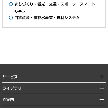
まちづくり・観光・交通・スポーツ・スマート
シティ
自然資源・農林水産業・食料システム
サービス
経営戦略
ライブラリ
組織・人事戦略
経済調査
ご案内
デジタルイノベーション
レポート
国際（グローバルビジネス・開発支援・国際戦略・グローバルヘルス）