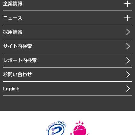
セミナー・イベント情報
企業情報
コラム
サステナビリティ（環境・資源・エネルギー・ESG・人権）
MUFGビジネスセミナー
調査・研究報告書
私たちの想い
共生・ダイバーシティ
ニュース
受託案件情報
クローズアップ
社長メッセージ
GRC（ガバナンス・リスク・コンプライアンス）・防災（政策）
その他お申し込み
ニュースリリース
経営用語集
採用情報
会社概要
経済・産業・雇用・労働
調査協力のお願い
お知らせ
受託・受注実績（官公庁関連）
企業理念
医療・介護・福祉・教育・子ども
サイト内検索
メディア掲載・出演
役員一覧
自治体経営・官民協働
寄稿記事
沿革
レポート内検索
まちづくり・観光・交通・スポーツ・スマートシティ
書籍
組織図・本部部室紹介
自然資源・農林水産業・食料システム
お問い合わせ
インドネシア現地法人
決算公告
English
業績ハイライト
アクセスマップ
個人情報保護方針
環境方針
サステナビリティ