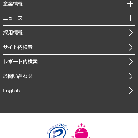
セミナー・イベント情報
企業情報
コラム
サステナビリティ（環境・資源・エネルギー・ESG・人権）
MUFGビジネスセミナー
調査・研究報告書
私たちの想い
共生・ダイバーシティ
ニュース
受託案件情報
クローズアップ
社長メッセージ
GRC（ガバナンス・リスク・コンプライアンス）・防災（政策）
その他お申し込み
ニュースリリース
経営用語集
採用情報
会社概要
経済・産業・雇用・労働
調査協力のお願い
お知らせ
受託・受注実績（官公庁関連）
企業理念
医療・介護・福祉・教育・子ども
サイト内検索
メディア掲載・出演
役員一覧
自治体経営・官民協働
寄稿記事
沿革
レポート内検索
まちづくり・観光・交通・スポーツ・スマートシティ
書籍
組織図・本部部室紹介
自然資源・農林水産業・食料システム
お問い合わせ
インドネシア現地法人
決算公告
English
業績ハイライト
アクセスマップ
個人情報保護方針
環境方針
サステナビリティ