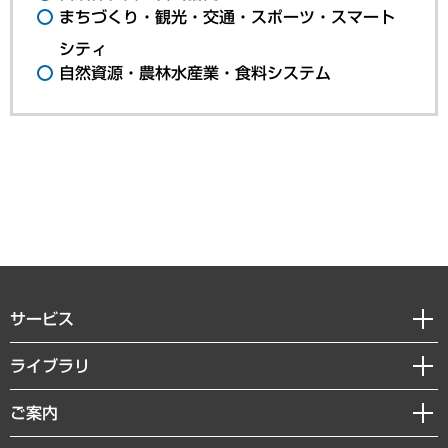
まちづくり・観光・交通・スポーツ・スマート
シティ
自然資源・農林水産業・食料システム
サービス
経営戦略
ライブラリ
組織・人事戦略
経済調査
ご案内
デジタルイノベーション
レポート
国際（グローバルビジネス・開発支援・国際戦略・グローバルヘルス）