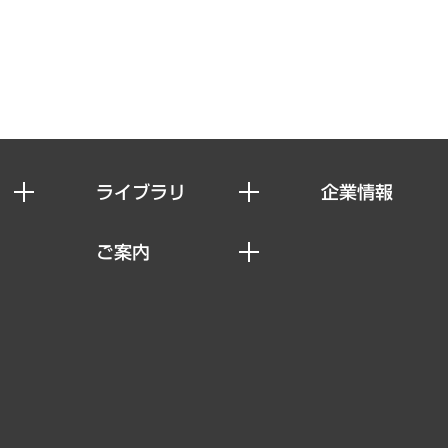
ライブラリ
企業情報
経済調査
私たちの想い
ご案内
レポート
社長メッセージ
セミナー・イベント情報
コラム
会社概要
MUFGビジネスセミナー
ヘルス）
調査・研究報告書
企業理念
受託案件情報
クローズアップ
役員一覧
その他お申し込み
経営用語集
沿革
調査協力のお願い
）
受託・受注実績（官公庁関連）
組織図・本部部室紹介