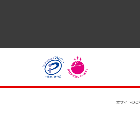
経済・産業・雇用・労働
医療・介護・福祉・教育・子ども
自治体経営・官民協働
まちづくり・観光・交通・スポーツ・スマートシティ
自然資源・農林水産業・食料システム
本サイトのご