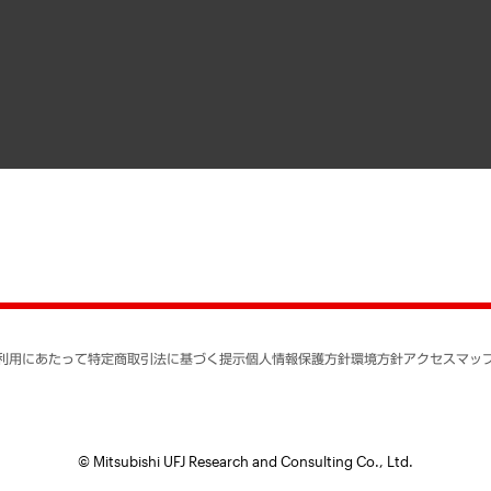
メディア掲載・出演
インドネシア現地法人
寄稿記事
決算公告
書籍
業績ハイライト
アクセスマップ
個人情報保護方針
環境方針
サステナビリティ
特定商取引法に基づく
SNSアカウントコミュ
反社会的勢力に対する
利用にあたって
特定商取引法に基づく提示
個人情報保護方針
環境方針
アクセスマッ
個人情報の取り扱いに
書面による個人情報の
© Mitsubishi UFJ Research and Consulting Co., Ltd.