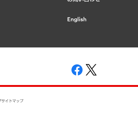
English
表示
ニティガイドライン
基本方針
プ
サイトマップ
ついて
開示等の請求の手続きについて