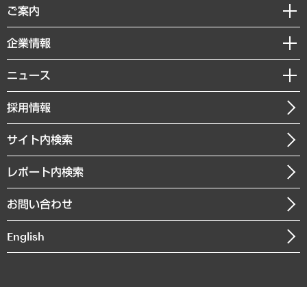
経済調査
ご案内
デジタルイノベーション
レポート
国際（グローバルビジネス・開発支援・国際戦略・グローバルヘルス）
セミナー・イベント情報
企業情報
コラム
サステナビリティ（環境・資源・エネルギー・ESG・人権）
MUFGビジネスセミナー
調査・研究報告書
私たちの想い
共生・ダイバーシティ
ニュース
受託案件情報
クローズアップ
社長メッセージ
GRC（ガバナンス・リスク・コンプライアンス）・防災（政策）
その他お申し込み
ニュースリリース
経営用語集
採用情報
会社概要
経済・産業・雇用・労働
調査協力のお願い
お知らせ
受託・受注実績（官公庁関連）
企業理念
医療・介護・福祉・教育・子ども
サイト内検索
メディア掲載・出演
役員一覧
自治体経営・官民協働
寄稿記事
沿革
レポート内検索
まちづくり・観光・交通・スポーツ・スマートシティ
書籍
組織図・本部部室紹介
自然資源・農林水産業・食料システム
お問い合わせ
インドネシア現地法人
決算公告
English
業績ハイライト
アクセスマップ
個人情報保護方針
環境方針