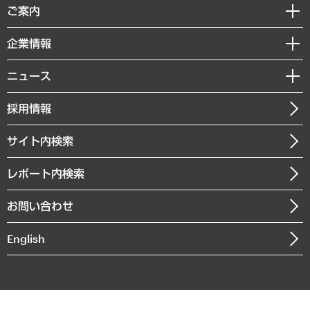
経済調査
ご案内
デジタルイノベーション
レポート
国際（グローバルビジネス・開発支援・国際戦略・グローバルヘルス）
セミナー・イベント情報
企業情報
コラム
サステナビリティ（環境・資源・エネルギー・ESG・人権）
MUFGビジネスセミナー
調査・研究報告書
私たちの想い
共生・ダイバーシティ
ニュース
受託案件情報
クローズアップ
社長メッセージ
GRC（ガバナンス・リスク・コンプライアンス）・防災（政策）
その他お申し込み
ニュースリリース
経営用語集
採用情報
会社概要
経済・産業・雇用・労働
調査協力のお願い
お知らせ
受託・受注実績（官公庁関連）
企業理念
医療・介護・福祉・教育・子ども
サイト内検索
メディア掲載・出演
役員一覧
自治体経営・官民協働
寄稿記事
沿革
レポート内検索
まちづくり・観光・交通・スポーツ・スマートシティ
書籍
組織図・本部部室紹介
自然資源・農林水産業・食料システム
お問い合わせ
インドネシア現地法人
決算公告
English
業績ハイライト
アクセスマップ
個人情報保護方針
環境方針