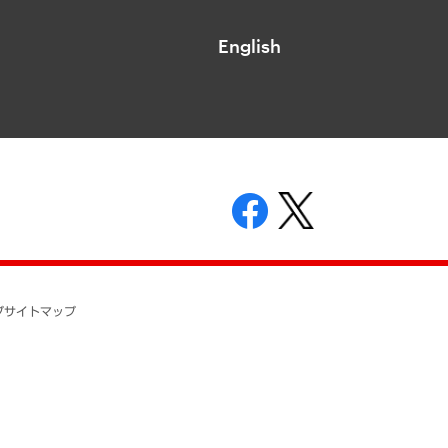
English
表示
ニティガイドライン
基本方針
プ
サイトマップ
ついて
開示等の請求の手続きについて