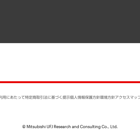
寄稿記事
決算公告
書籍
業績ハイライト
アクセスマップ
個人情報保護方針
環境方針
サステナビリティ
特定商取引法に基づく
SNSアカウントコミュ
反社会的勢力に対する
利用にあたって
特定商取引法に基づく提示
個人情報保護方針
環境方針
アクセスマッ
個人情報の取り扱いに
書面による個人情報の
© Mitsubishi UFJ Research and Consulting Co., Ltd.