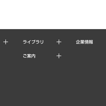
ライブラリ
企業情報
経済調査
私たちの想い
ご案内
レポート
社長メッセージ
セミナー・イベント情報
コラム
会社概要
MUFGビジネスセミナー
ヘルス）
調査・研究報告書
企業理念
受託案件情報
クローズアップ
役員一覧
その他お申し込み
経営用語集
沿革
調査協力のお願い
）
受託・受注実績（官公庁関連）
組織図・本部部室紹介
メディア掲載・出演
インドネシア現地法人