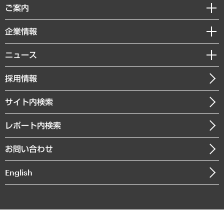
経済調査
ご案内
デジタルイノベーション
レポート
国際（グローバルビジネス・開発支援・国際戦略・グローバルヘルス）
セミナー・イベント情報
企業情報
コラム
サステナビリティ（環境・資源・エネルギー・ESG・人権）
MUFGビジネスセミナー
調査・研究報告書
私たちの想い
共生・ダイバーシティ
ニュース
受託案件情報
クローズアップ
社長メッセージ
GRC（ガバナンス・リスク・コンプライアンス）・防災（政策）
その他お申し込み
ニュースリリース
経営用語集
採用情報
会社概要
経済・産業・雇用・労働
調査協力のお願い
お知らせ
受託・受注実績（官公庁関連）
企業理念
医療・介護・福祉・教育・子ども
サイト内検索
メディア掲載・出演
役員一覧
自治体経営・官民協働
寄稿記事
沿革
レポート内検索
まちづくり・観光・交通・スポーツ・スマートシティ
書籍
組織図・本部部室紹介
自然資源・農林水産業・食料システム
お問い合わせ
インドネシア現地法人
決算公告
English
業績ハイライト
アクセスマップ
個人情報保護方針
環境方針