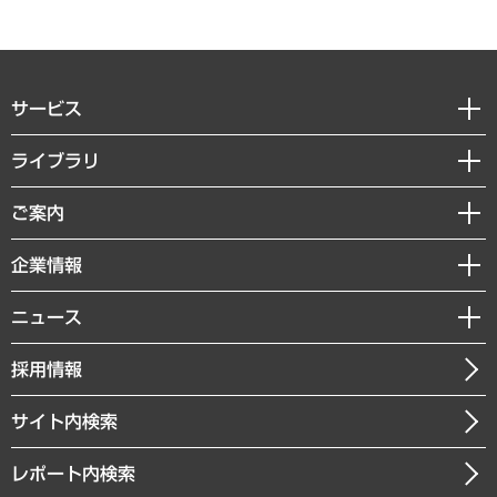
サービス
経営戦略
ライブラリ
組織・人事戦略
経済調査
ご案内
デジタルイノベーション
レポート
国際（グローバルビジネス・開発支援・国際戦略・グローバルヘルス）
セミナー・イベント情報
企業情報
コラム
サステナビリティ（環境・資源・エネルギー・ESG・人権）
MUFGビジネスセミナー
調査・研究報告書
私たちの想い
共生・ダイバーシティ
ニュース
受託案件情報
クローズアップ
社長メッセージ
GRC（ガバナンス・リスク・コンプライアンス）・防災（政策）
その他お申し込み
ニュースリリース
経営用語集
採用情報
会社概要
経済・産業・雇用・労働
調査協力のお願い
お知らせ
受託・受注実績（官公庁関連）
企業理念
医療・介護・福祉・教育・子ども
サイト内検索
メディア掲載・出演
役員一覧
自治体経営・官民協働
寄稿記事
沿革
レポート内検索
まちづくり・観光・交通・スポーツ・スマートシティ
書籍