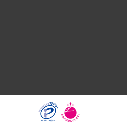
デジタルイノベーション
国際（グローバルビジネス・開発支援・国際戦略・グローバル
サステナビリティ（環境・資源・エネルギー・ESG・人権）
共生・ダイバーシティ
GRC（ガバナンス・リスク・コンプライアンス）・防災（政策
経済・産業・雇用・労働
医療・介護・福祉・教育・子ども
自治体経営・官民協働
まちづくり・観光・交通・スポーツ・スマートシティ
自然資源・農林水産業・食料システム