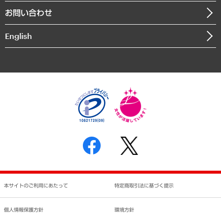
組織図・本部部室紹介
自然資源・農林水産業・食料システム
お問い合わせ
インドネシア現地法人
決算公告
English
業績ハイライト
アクセスマップ
個人情報保護方針
環境方針
サステナビリティ
特定商取引法に基づく表示
SNSアカウントコミュニティガイドライン
反社会的勢力に対する基本方針
個人情報の取り扱いについて
書面による個人情報の開示等の請求の手続きについて
本サイトのご利用にあたって
特定商取引法に基づく提示
個人情報保護方針
環境方針