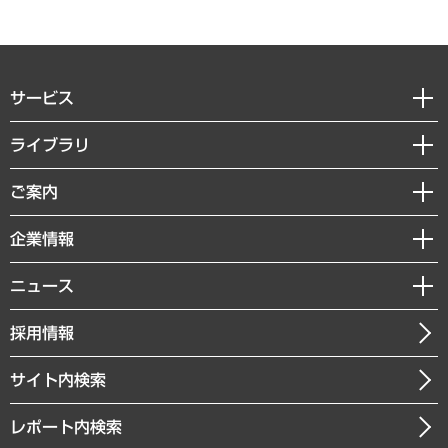
サービス
経営戦略
ライブラリ
組織・人事戦略
経済調査
ご案内
デジタルイノベーション
レポート
国際（グローバルビジネス・開発支援・国際戦略・グローバルヘルス）
セミナー・イベント情報
企業情報
コラム
サステナビリティ（環境・資源・エネルギー・ESG・人権）
MUFGビジネスセミナー
調査・研究報告書
私たちの想い
共生・ダイバーシティ
ニュース
受託案件情報
クローズアップ
社長メッセージ
GRC（ガバナンス・リスク・コンプライアンス）・防災（政策）
その他お申し込み
ニュースリリース
経営用語集
採用情報
会社概要
経済・産業・雇用・労働
調査協力のお願い
お知らせ
受託・受注実績（官公庁関連）
企業理念
医療・介護・福祉・教育・子ども
サイト内検索
メディア掲載・出演
役員一覧
自治体経営・官民協働
寄稿記事
沿革
レポート内検索
まちづくり・観光・交通・スポーツ・スマートシティ
書籍