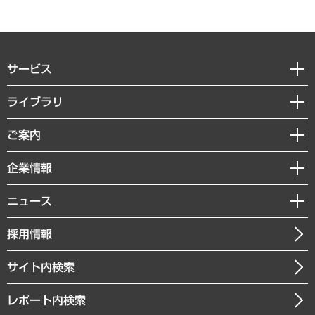
サービス
経営戦略
ライブラリ
組織・人事戦略
経済調査
ご案内
デジタルイノベーション
レポート
国際（グローバルビジネス・開発支援・国際戦略・グローバルヘルス）
セミナー・イベント情報
企業情報
コラム
サステナビリティ（環境・資源・エネルギー・ESG・人権）
MUFGビジネスセミナー
調査・研究報告書
私たちの想い
共生・ダイバーシティ
ニュース
受託案件情報
クローズアップ
社長メッセージ
GRC（ガバナンス・リスク・コンプライアンス）・防災（政策）
その他お申し込み
ニュースリリース
経営用語集
採用情報
会社概要
経済・産業・雇用・労働
調査協力のお願い
お知らせ
受託・受注実績（官公庁関連）
企業理念
医療・介護・福祉・教育・子ども
サイト内検索
メディア掲載・出演
役員一覧
自治体経営・官民協働
寄稿記事
沿革
レポート内検索
まちづくり・観光・交通・スポーツ・スマートシティ
書籍