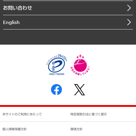
組織図・本部部室紹介
自然資源・農林水産業・食料システム
お問い合わせ
インドネシア現地法人
決算公告
English
業績ハイライト
アクセスマップ
個人情報保護方針
環境方針
サステナビリティ
特定商取引法に基づく表示
SNSアカウントコミュニティガイドライン
反社会的勢力に対する基本方針
個人情報の取り扱いについて
書面による個人情報の開示等の請求の手続きについて
本サイトのご利用にあたって
特定商取引法に基づく提示
個人情報保護方針
環境方針