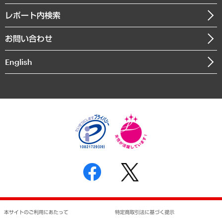
自治体経営・官民協働
寄稿記事
沿革
レポート内検索
まちづくり・観光・交通・スポーツ・スマートシティ
書籍
組織図・本部部室紹介
自然資源・農林水産業・食料システム
お問い合わせ
インドネシア現地法人
決算公告
English
業績ハイライト
アクセスマップ
個人情報保護方針
環境方針
サステナビリティ
特定商取引法に基づく表示
SNSアカウントコミュニティガイドライン
反社会的勢力に対する基本方針
個人情報の取り扱いについて
書面による個人情報の開示等の請求の手続きについて
本サイトのご利用にあたって
特定商取引法に基づく提示