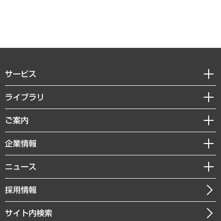
サービス
経営戦略
ライブラリ
組織・人事戦略
経済調査
ご案内
デジタルイノベーション
レポート
国際（グローバルビジネス・開発支援・国際戦略・グローバルヘルス）
セミナー・イベント情報
企業情報
コラム
サステナビリティ（環境・資源・エネルギー・ESG・人権）
MUFGビジネスセミナー
調査・研究報告書
私たちの想い
共生・ダイバーシティ
ニュース
受託案件情報
クローズアップ
社長メッセージ
GRC（ガバナンス・リスク・コンプライアンス）・防災（政策）
その他お申し込み
ニュースリリース
経営用語集
採用情報
会社概要
経済・産業・雇用・労働
調査協力のお願い
お知らせ
受託・受注実績（官公庁関連）
企業理念
医療・介護・福祉・教育・子ども
サイト内検索
メディア掲載・出演
役員一覧