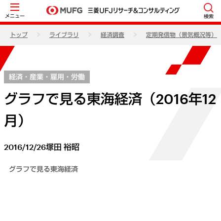
メニュー
検索
トップ
ライブラリ
経済調査
定期発信物（景気概況等）
経済・産業・雇用・労働
グラフで見る東海経済（2016年12
月）
2016/12/26
塚田 裕昭
グラフで見る東海経済