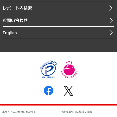
自治体経営・官民協働
寄稿記事
沿革
レポート内検索
まちづくり・観光・交通・スポーツ・スマートシティ
書籍
組織図・本部部室紹介
自然資源・農林水産業・食料システム
お問い合わせ
インドネシア現地法人
決算公告
English
業績ハイライト
アクセスマップ
個人情報保護方針
環境方針
サステナビリティ
特定商取引法に基づく表示
SNSアカウントコミュニティガイドライン
反社会的勢力に対する基本方針
個人情報の取り扱いについて
書面による個人情報の開示等の請求の手続きについて
本サイトのご利用にあたって
特定商取引法に基づく提示