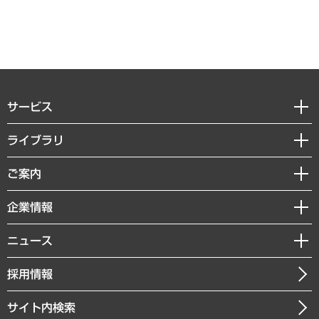
サービス
経営戦略
ライブラリ
組織・人事戦略
経済調査
ご案内
デジタルイノベーション
レポート
国際（グローバルビジネス・開発支援・国際戦略・グローバルヘルス）
セミナー・イベント情報
企業情報
コラム
サステナビリティ（環境・資源・エネルギー・ESG・人権）
MUFGビジネスセミナー
調査・研究報告書
私たちの想い
共生・ダイバーシティ
ニュース
受託案件情報
クローズアップ
社長メッセージ
GRC（ガバナンス・リスク・コンプライアンス）・防災（政策）
その他お申し込み
ニュースリリース
経営用語集
採用情報
会社概要
経済・産業・雇用・労働
調査協力のお願い
お知らせ
受託・受注実績（官公庁関連）
企業理念
医療・介護・福祉・教育・子ども
サイト内検索
メディア掲載・出演
役員一覧