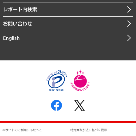
自治体経営・官民協働
寄稿記事
沿革
レポート内検索
まちづくり・観光・交通・スポーツ・スマートシティ
書籍
組織図・本部部室紹介
自然資源・農林水産業・食料システム
お問い合わせ
インドネシア現地法人
決算公告
English
業績ハイライト
アクセスマップ
個人情報保護方針
環境方針
サステナビリティ
特定商取引法に基づく表示
SNSアカウントコミュニティガイドライン
反社会的勢力に対する基本方針
個人情報の取り扱いについて
書面による個人情報の開示等の請求の手続きについて
本サイトのご利用にあたって
特定商取引法に基づく提示