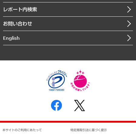
自治体経営・官民協働
寄稿記事
沿革
レポート内検索
まちづくり・観光・交通・スポーツ・スマートシティ
書籍
組織図・本部部室紹介
自然資源・農林水産業・食料システム
お問い合わせ
インドネシア現地法人
決算公告
English
業績ハイライト
アクセスマップ
個人情報保護方針
環境方針
サステナビリティ
特定商取引法に基づく表示
SNSアカウントコミュニティガイドライン
反社会的勢力に対する基本方針
個人情報の取り扱いについて
書面による個人情報の開示等の請求の手続きについて
本サイトのご利用にあたって
特定商取引法に基づく提示