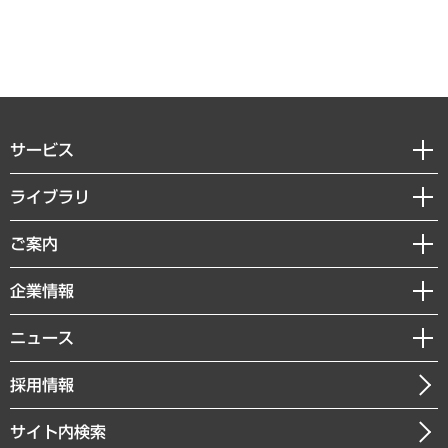
サービス
経営戦略
ライブラリ
組織・人事戦略
経済調査
ご案内
デジタルイノベーション
レポート
国際（グローバルビジネス・開発支援・国際戦略・グローバルヘルス）
セミナー・イベント情報
企業情報
コラム
サステナビリティ（環境・資源・エネルギー・ESG・人権）
MUFGビジネスセミナー
調査・研究報告書
私たちの想い
共生・ダイバーシティ
ニュース
受託案件情報
クローズアップ
社長メッセージ
GRC（ガバナンス・リスク・コンプライアンス）・防災（政策）
その他お申し込み
ニュースリリース
経営用語集
採用情報
会社概要
経済・産業・雇用・労働
調査協力のお願い
お知らせ
受託・受注実績（官公庁関連）
企業理念
医療・介護・福祉・教育・子ども
サイト内検索
メディア掲載・出演
役員一覧