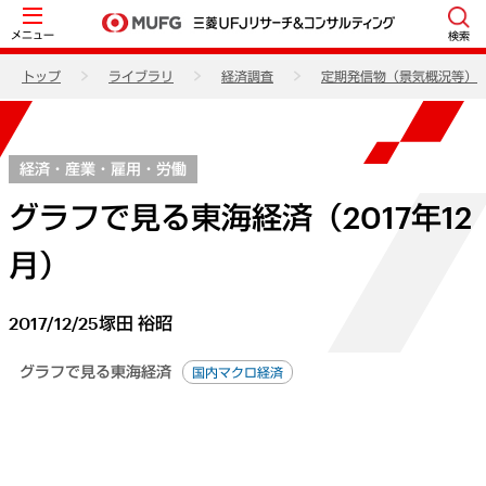
メニュー
検索
トップ
ライブラリ
経済調査
定期発信物（景気概況等）
経済・産業・雇用・労働
グラフで見る東海経済（2017年12
月）
2017/12/25
塚田 裕昭
グラフで見る東海経済
国内マクロ経済