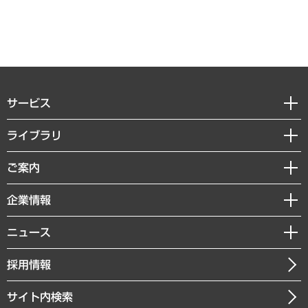
サービス
経営戦略
ライブラリ
組織・人事戦略
経済調査
ご案内
デジタルイノベーション
レポート
国際（グローバルビジネス・開発支援・国際戦略・グローバルヘルス）
セミナー・イベント情報
企業情報
コラム
サステナビリティ（環境・資源・エネルギー・ESG・人権）
MUFGビジネスセミナー
調査・研究報告書
私たちの想い
共生・ダイバーシティ
ニュース
受託案件情報
クローズアップ
社長メッセージ
GRC（ガバナンス・リスク・コンプライアンス）・防災（政策）
その他お申し込み
ニュースリリース
経営用語集
採用情報
会社概要
経済・産業・雇用・労働
調査協力のお願い
お知らせ
受託・受注実績（官公庁関連）
企業理念
医療・介護・福祉・教育・子ども
サイト内検索
メディア掲載・出演
役員一覧