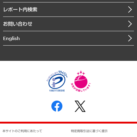
自治体経営・官民協働
寄稿記事
沿革
レポート内検索
まちづくり・観光・交通・スポーツ・スマートシティ
書籍
組織図・本部部室紹介
自然資源・農林水産業・食料システム
お問い合わせ
インドネシア現地法人
決算公告
English
業績ハイライト
アクセスマップ
個人情報保護方針
環境方針
サステナビリティ
特定商取引法に基づく表示
SNSアカウントコミュニティガイドライン
反社会的勢力に対する基本方針
個人情報の取り扱いについて
書面による個人情報の開示等の請求の手続きについて
本サイトのご利用にあたって
特定商取引法に基づく提示