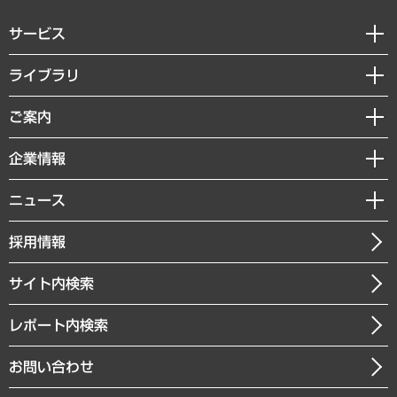
サービス
経営戦略
ライブラリ
組織・人事戦略
経済調査
ご案内
デジタルイノベーション
レポート
国際（グローバルビジネス・開発支援・国際戦略・グローバルヘルス）
セミナー・イベント情報
企業情報
コラム
サステナビリティ（環境・資源・エネルギー・ESG・人権）
MUFGビジネスセミナー
調査・研究報告書
私たちの想い
共生・ダイバーシティ
ニュース
受託案件情報
クローズアップ
社長メッセージ
GRC（ガバナンス・リスク・コンプライアンス）・防災（政策）
その他お申し込み
ニュースリリース
経営用語集
採用情報
会社概要
経済・産業・雇用・労働
調査協力のお願い
お知らせ
受託・受注実績（官公庁関連）
企業理念
医療・介護・福祉・教育・子ども
サイト内検索
メディア掲載・出演
役員一覧
自治体経営・官民協働
寄稿記事
沿革
レポート内検索
まちづくり・観光・交通・スポーツ・スマートシティ
書籍
組織図・本部部室紹介
自然資源・農林水産業・食料システム
お問い合わせ
インドネシア現地法人
決算公告