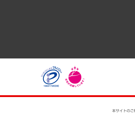
GRC（ガバナンス・リスク・コンプライアンス）・防災（政策
経済・産業・雇用・労働
医療・介護・福祉・教育・子ども
自治体経営・官民協働
まちづくり・観光・交通・スポーツ・スマートシティ
自然資源・農林水産業・食料システム
本サイトのご