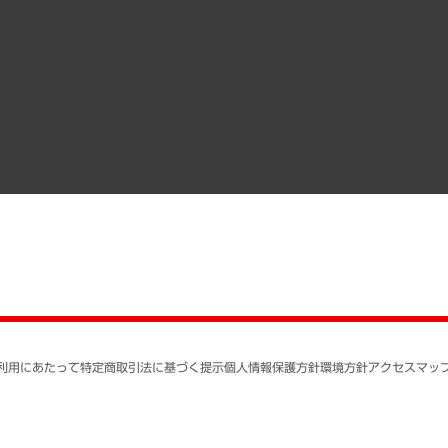
調査協力のお願い
）
受託・受注実績（官公庁関連）
組織図・本部部室紹介
メディア掲載・出演
インドネシア現地法人
寄稿記事
決算公告
書籍
業績ハイライト
アクセスマップ
個人情報保護方針
環境方針
サステナビリティ
特定商取引法に基づく
SNSアカウントコミュ
反社会的勢力に対する
利用にあたって
特定商取引法に基づく提示
個人情報保護方針
環境方針
アクセスマッ
個人情報の取り扱いに
書面による個人情報の