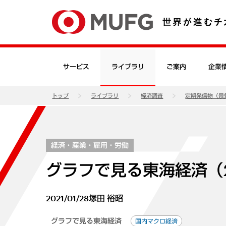
サービス
ライブラリ
ご案内
企業
トップ
ライブラリ
経済調査
定期発信物（景
経済・産業・雇用・労働
グラフで見る東海経済（2
2021/01/28
塚田 裕昭
グラフで見る東海経済
国内マクロ経済