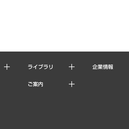
ライブラリ
企業情報
経済調査
私たちの想い
ご案内
レポート
社長メッセージ
セミナー・イベント情報
コラム
会社概要
MUFGビジネスセミナー
ヘルス）
調査・研究報告書
企業理念
受託案件情報
クローズアップ
役員一覧
その他お申し込み
経営用語集
沿革