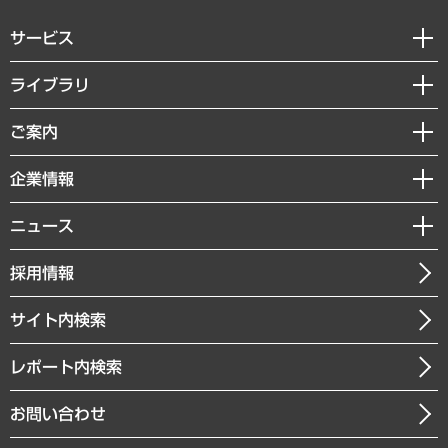
サービス
経営戦略
ライブラリ
組織・人事戦略
経済調査
ご案内
デジタルイノベーション
レポート
国際（グローバルビジネス・開発支援・国際戦略・グローバルヘルス）
セミナー・イベント情報
企業情報
コラム
サステナビリティ（環境・資源・エネルギー・ESG・人権）
MUFGビジネスセミナー
調査・研究報告書
私たちの想い
共生・ダイバーシティ
ニュース
受託案件情報
クローズアップ
社長メッセージ
GRC（ガバナンス・リスク・コンプライアンス）・防災（政策）
その他お申し込み
ニュースリリース
経営用語集
採用情報
会社概要
経済・産業・雇用・労働
調査協力のお願い
お知らせ
受託・受注実績（官公庁関連）
企業理念
医療・介護・福祉・教育・子ども
サイト内検索
メディア掲載・出演
役員一覧
自治体経営・官民協働
寄稿記事
沿革
レポート内検索
まちづくり・観光・交通・スポーツ・スマートシティ
書籍
組織図・本部部室紹介
自然資源・農林水産業・食料システム
お問い合わせ
インドネシア現地法人
決算公告