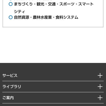
まちづくり・観光・交通・スポーツ・スマート
シティ
自然資源・農林水産業・食料システム
サービス
経営戦略
ライブラリ
組織・人事戦略
経済調査
ご案内
デジタルイノベーション
レポート
国際（グローバルビジネス・開発支援・国際戦略・グローバルヘルス）