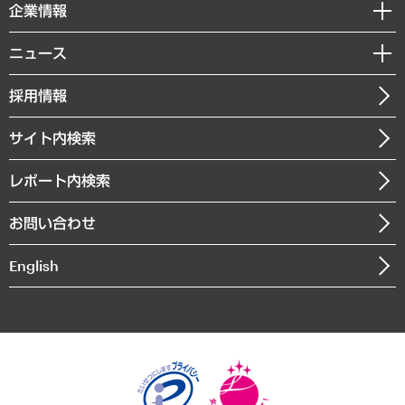
セミナー・イベント情報
企業情報
コラム
サステナビリティ（環境・資源・エネルギー・ESG・人権）
MUFGビジネスセミナー
調査・研究報告書
私たちの想い
共生・ダイバーシティ
ニュース
受託案件情報
クローズアップ
社長メッセージ
GRC（ガバナンス・リスク・コンプライアンス）・防災（政策）
その他お申し込み
ニュースリリース
経営用語集
採用情報
会社概要
経済・産業・雇用・労働
調査協力のお願い
お知らせ
受託・受注実績（官公庁関連）
企業理念
医療・介護・福祉・教育・子ども
サイト内検索
メディア掲載・出演
役員一覧
自治体経営・官民協働
寄稿記事
沿革
レポート内検索
まちづくり・観光・交通・スポーツ・スマートシティ
書籍
組織図・本部部室紹介
自然資源・農林水産業・食料システム
お問い合わせ
インドネシア現地法人
決算公告
English
業績ハイライト
アクセスマップ
個人情報保護方針
環境方針
サステナビリティ