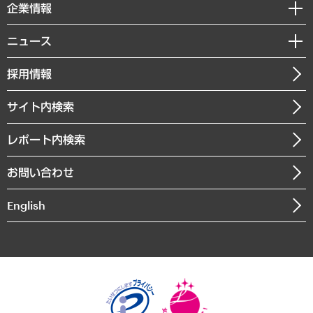
セミナー・イベント情報
企業情報
コラム
サステナビリティ（環境・資源・エネルギー・ESG・人権）
MUFGビジネスセミナー
調査・研究報告書
私たちの想い
共生・ダイバーシティ
ニュース
受託案件情報
クローズアップ
社長メッセージ
GRC（ガバナンス・リスク・コンプライアンス）・防災（政策）
その他お申し込み
ニュースリリース
経営用語集
採用情報
会社概要
経済・産業・雇用・労働
調査協力のお願い
お知らせ
受託・受注実績（官公庁関連）
企業理念
医療・介護・福祉・教育・子ども
サイト内検索
メディア掲載・出演
役員一覧
自治体経営・官民協働
寄稿記事
沿革
レポート内検索
まちづくり・観光・交通・スポーツ・スマートシティ
書籍
組織図・本部部室紹介
自然資源・農林水産業・食料システム
お問い合わせ
インドネシア現地法人
決算公告
English
業績ハイライト
アクセスマップ
個人情報保護方針
環境方針
サステナビリティ