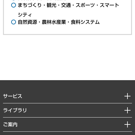
まちづくり・観光・交通・スポーツ・スマート
シティ
自然資源・農林水産業・食料システム
サービス
経営戦略
ライブラリ
組織・人事戦略
経済調査
ご案内
デジタルイノベーション
レポート
国際（グローバルビジネス・開発支援・国際戦略・グローバルヘルス）