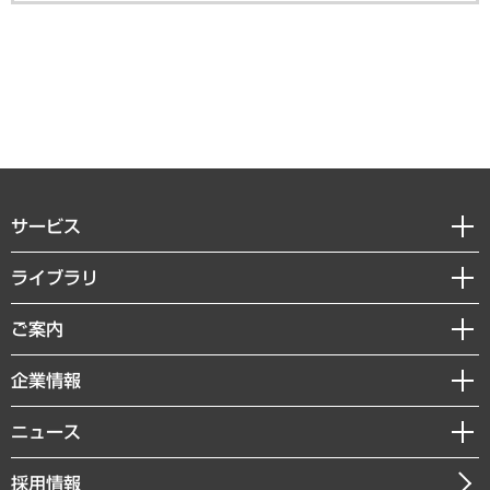
サービス
経営戦略
ライブラリ
組織・人事戦略
経済調査
ご案内
デジタルイノベーション
レポート
国際（グローバルビジネス・開発支援・国際戦略・グローバルヘルス）
セミナー・イベント情報
企業情報
コラム
サステナビリティ（環境・資源・エネルギー・ESG・人権）
MUFGビジネスセミナー
調査・研究報告書
私たちの想い
共生・ダイバーシティ
ニュース
受託案件情報
クローズアップ
社長メッセージ
GRC（ガバナンス・リスク・コンプライアンス）・防災（政策）
その他お申し込み
ニュースリリース
経営用語集
採用情報
会社概要