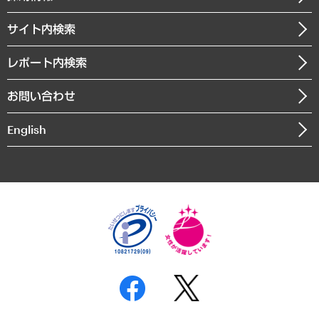
経済・産業・雇用・労働
調査協力のお願い
お知らせ
受託・受注実績（官公庁関連）
企業理念
医療・介護・福祉・教育・子ども
サイト内検索
メディア掲載・出演
役員一覧
自治体経営・官民協働
寄稿記事
沿革
レポート内検索
まちづくり・観光・交通・スポーツ・スマートシティ
書籍
組織図・本部部室紹介
自然資源・農林水産業・食料システム
お問い合わせ
インドネシア現地法人
決算公告
English
業績ハイライト
アクセスマップ
個人情報保護方針
環境方針
サステナビリティ
特定商取引法に基づく表示
SNSアカウントコミュニティガイドライン
反社会的勢力に対する基本方針
個人情報の取り扱いについて