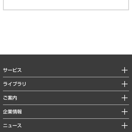
サービス
経営戦略
ライブラリ
組織・人事戦略
経済調査
ご案内
デジタルイノベーション
レポート
国際（グローバルビジネス・開発支援・国際戦略・グローバルヘルス）
セミナー・イベント情報
企業情報
コラム
サステナビリティ（環境・資源・エネルギー・ESG・人権）
MUFGビジネスセミナー
調査・研究報告書
私たちの想い
共生・ダイバーシティ
ニュース
受託案件情報
クローズアップ