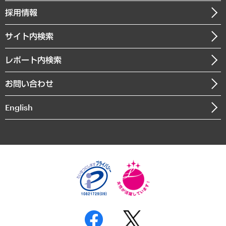
社長メッセージ
GRC（ガバナンス・リスク・コンプライアンス）・防災（政策）
その他お申し込み
ニュースリリース
経営用語集
採用情報
会社概要
経済・産業・雇用・労働
調査協力のお願い
お知らせ
受託・受注実績（官公庁関連）
企業理念
医療・介護・福祉・教育・子ども
サイト内検索
メディア掲載・出演
役員一覧
自治体経営・官民協働
寄稿記事
沿革
レポート内検索
まちづくり・観光・交通・スポーツ・スマートシティ
書籍
組織図・本部部室紹介
自然資源・農林水産業・食料システム
お問い合わせ
インドネシア現地法人
決算公告
English
業績ハイライト
アクセスマップ
個人情報保護方針
環境方針
サステナビリティ
特定商取引法に基づく表示
SNSアカウントコミュニティガイドライン
反社会的勢力に対する基本方針