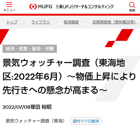
メニュー
検索
トップ
ライブラリ
経済調査
定期発信物（景気概況等）
経済・産業・雇用・労働
景気ウォッチャー調査（東海地
区:2022年6月）～物価上昇により
先行きへの懸念が高まる～
2022/07/08
塚田 裕昭
景気ウォッチャー調査（東海）
国内マクロ経済