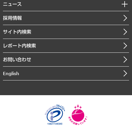
私たちの想い
共生・ダイバーシティ
ニュース
受託案件情報
クローズアップ
社長メッセージ
GRC（ガバナンス・リスク・コンプライアンス）・防災（政策）
その他お申し込み
ニュースリリース
経営用語集
採用情報
会社概要
経済・産業・雇用・労働
調査協力のお願い
お知らせ
受託・受注実績（官公庁関連）
企業理念
医療・介護・福祉・教育・子ども
サイト内検索
メディア掲載・出演
役員一覧
自治体経営・官民協働
寄稿記事
沿革
レポート内検索
まちづくり・観光・交通・スポーツ・スマートシティ
書籍
組織図・本部部室紹介
自然資源・農林水産業・食料システム
お問い合わせ
インドネシア現地法人
決算公告
English
業績ハイライト
アクセスマップ
個人情報保護方針
環境方針
サステナビリティ
特定商取引法に基づく表示
SNSアカウントコミュニティガイドライン