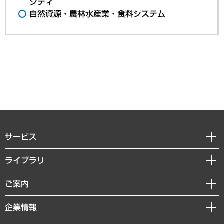
シティ
自然資源・農林水産業・食料システム
サービス
経営戦略
ライブラリ
組織・人事戦略
経済調査
ご案内
デジタルイノベーション
レポート
国際（グローバルビジネス・開発支援・国際戦略・グローバルヘルス）
セミナー・イベント情報
企業情報
コラム
サステナビリティ（環境・資源・エネルギー・ESG・人権）
MUFGビジネスセミナー
調査・研究報告書