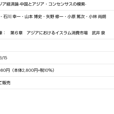
ジア経済論-中国とアジア・コンセンサスの模索-
均・石川 幸一・山本 博史・矢野 修一・小原 篤次・小林 尚朗
筆： 第６章 アジアにおけるイスラム消費市場 武井 泉
3/15
080円（本体2,800円+税10％）
て販売