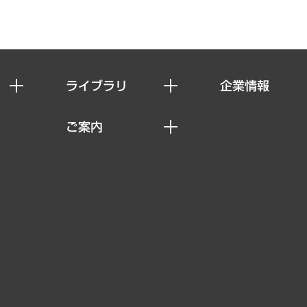
ライブラリ
企業情報
経済調査
私たちの想い
ご案内
レポート
社長メッセージ
セミナー・イベント情報
コラム
会社概要
MUFGビジネスセミナー
ヘルス）
調査・研究報告書
企業理念
受託案件情報
クローズアップ
役員一覧
その他お申し込み
経営用語集
沿革
調査協力のお願い
）
受託・受注実績（官公庁関連）
組織図・本部部室紹介
メディア掲載・出演
インドネシア現地法人
寄稿記事
決算公告