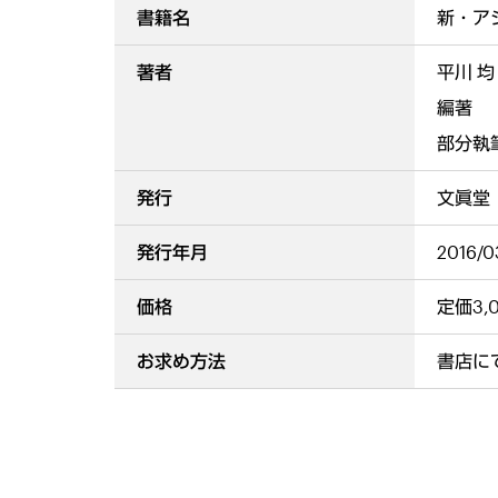
書籍名
新・ア
著者
平川 
編著
部分執
発行
文眞堂
発行年月
2016/0
価格
定価3,
お求め方法
書店に