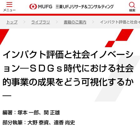
メニュー
検索
トップ
ライブラリ
書籍のご案内
インパクト評価と社会
インパクト評価と社会イノベーシ
ョン―ＳＤＧｓ時代における社会
的事業の成果をどう可視化するか
―
編著：塚本 一郎、関 正雄
部分執筆：
大野 泰資
、
遠香 尚史