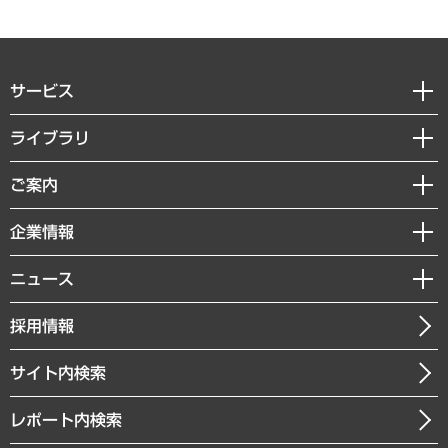
サービス
経営戦略
ライブラリ
組織・人事戦略
経済調査
ご案内
デジタルイノベーション
レポート
国際（グローバルビジネス・開発支援・国際戦略・グローバルヘルス）
セミナー・イベント情報
企業情報
コラム
サステナビリティ（環境・資源・エネルギー・ESG・人権）
MUFGビジネスセミナー
調査・研究報告書
私たちの想い
共生・ダイバーシティ
ニュース
受託案件情報
クローズアップ
社長メッセージ
GRC（ガバナンス・リスク・コンプライアンス）・防災（政策）
その他お申し込み
ニュースリリース
経営用語集
採用情報
会社概要
経済・産業・雇用・労働
調査協力のお願い
お知らせ
受託・受注実績（官公庁関連）
企業理念
医療・介護・福祉・教育・子ども
サイト内検索
メディア掲載・出演
役員一覧
自治体経営・官民協働
寄稿記事
沿革
レポート内検索
まちづくり・観光・交通・スポーツ・スマートシティ
書籍
組織図・本部部室紹介
自然資源・農林水産業・食料システム