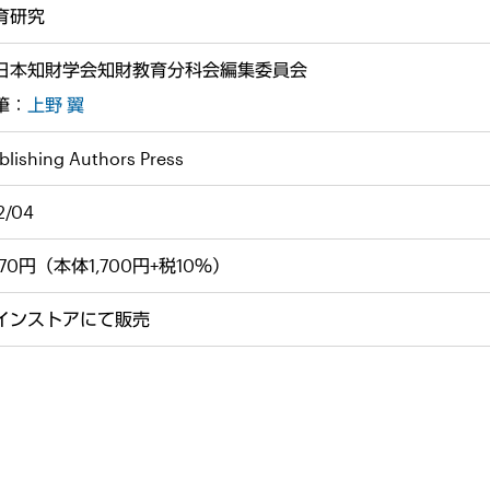
育研究
日本知財学会知財教育分科会編集委員会
筆：
上野 翼
blishing Authors Press
2/04
870円（本体1,700円+税10％）
インストアにて販売