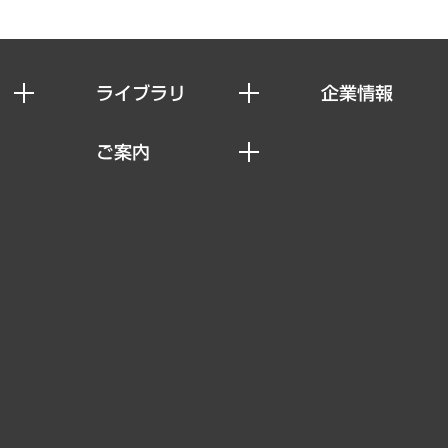
ライブラリ
企業情報
経済調査
私たちの想い
ご案内
レポート
社長メッセージ
セミナー・イベント情報
コラム
会社概要
MUFGビジネスセミナー
ヘルス）
調査・研究報告書
企業理念
受託案件情報
クローズアップ
役員一覧
その他お申し込み
経営用語集
沿革
調査協力のお願い
）
受託・受注実績（官公庁関連）
組織図・本部部室紹介
メディア掲載・出演
インドネシア現地法人
寄稿記事
決算公告
書籍
業績ハイライト