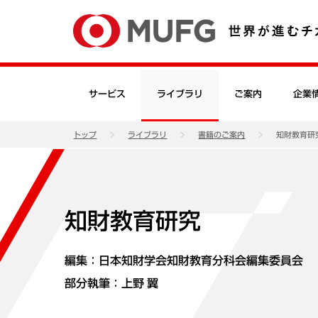
サービス
ライブラリ
ご案内
企業
トップ
ライブラリ
書籍のご案内
知財教育研
知財教育研究
編集：日本知財学会知財教育分科会編集委員会
部分執筆：
上野 翼