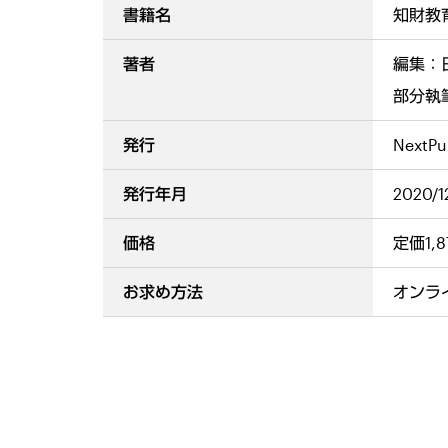
書籍名
知財教
著者
編集：
部分執
発行
NextPu
発行年月
2020/1
価格
定価1,
お求め方法
オンラ