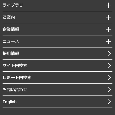
経営戦略
ライブラリ
組織・人事戦略
経済調査
ご案内
デジタルイノベーション
レポート
国際（グローバルビジネス・開発支援・国際戦略・グローバルヘルス）
セミナー・イベント情報
企業情報
コラム
サステナビリティ（環境・資源・エネルギー・ESG・人権）
MUFGビジネスセミナー
調査・研究報告書
私たちの想い
共生・ダイバーシティ
ニュース
受託案件情報
クローズアップ
社長メッセージ
GRC（ガバナンス・リスク・コンプライアンス）・防災（政策）
その他お申し込み
ニュースリリース
経営用語集
採用情報
会社概要
経済・産業・雇用・労働
調査協力のお願い
お知らせ
受託・受注実績（官公庁関連）
企業理念
医療・介護・福祉・教育・子ども
サイト内検索
メディア掲載・出演
役員一覧
自治体経営・官民協働
寄稿記事
沿革
レポート内検索
まちづくり・観光・交通・スポーツ・スマートシティ
書籍
組織図・本部部室紹介
自然資源・農林水産業・食料システム
お問い合わせ
インドネシア現地法人
決算公告
English
業績ハイライト
アクセスマップ