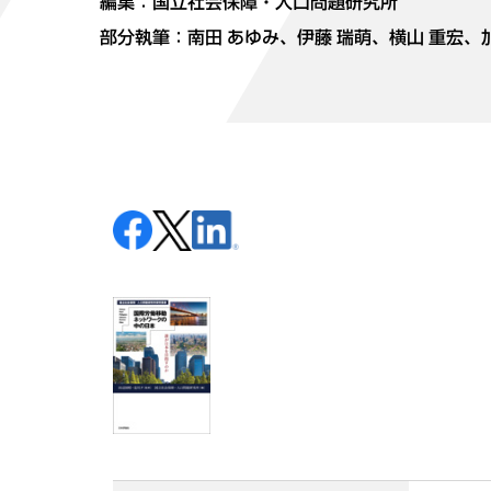
編集：国立社会保障・人口問題研究所
部分執筆：
南田 あゆみ
、伊藤 瑞萌、
横山 重宏
、