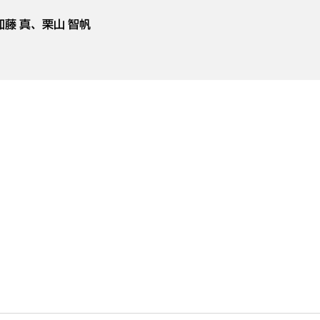
加藤 真
、
栗山 智帆