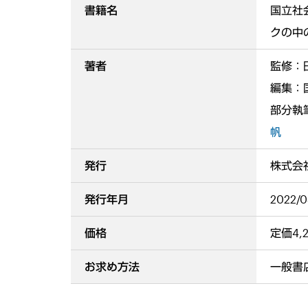
書籍名
国立社
クの中
著者
監修：
編集：
部分執
帆
発行
株式会
発行年月
2022/
価格
定価4,
お求め方法
一般書