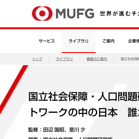
サービス
ライブラリ
ご案内
企業
トップ
ライブラリ
書籍のご案内
国立社会保
国立社会保障・人口問題
トワークの中の日本 誰
監修：田辺 国昭、是川 夕