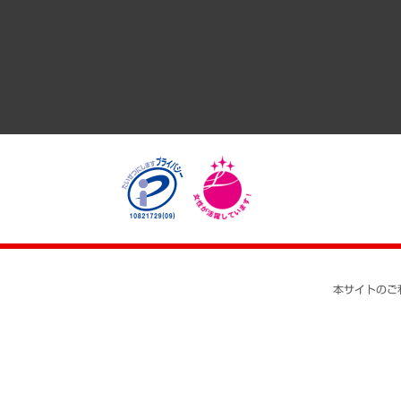
経済・産業・雇用・労働
医療・介護・福祉・教育・子ども
自治体経営・官民協働
まちづくり・観光・交通・スポーツ・スマートシティ
自然資源・農林水産業・食料システム
本サイトのご