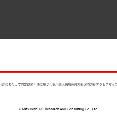
メディア掲載・出演
インドネシア現地法人
寄稿記事
決算公告
書籍
業績ハイライト
アクセスマップ
個人情報保護方針
環境方針
サステナビリティ
特定商取引法に基づく
SNSアカウントコミュ
反社会的勢力に対する
利用にあたって
特定商取引法に基づく提示
個人情報保護方針
環境方針
アクセスマッ
個人情報の取り扱いに
書面による個人情報の
© Mitsubishi UFJ Research and Consulting Co., Ltd.