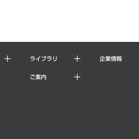
ライブラリ
企業情報
経済調査
私たちの想い
ご案内
レポート
社長メッセージ
セミナー・イベント情報
コラム
会社概要
MUFGビジネスセミナー
ヘルス）
調査・研究報告書
企業理念
受託案件情報
クローズアップ
役員一覧
その他お申し込み
経営用語集
沿革
調査協力のお願い
）
受託・受注実績（官公庁関連）
組織図・本部部室紹介