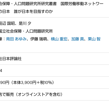
会保障・人口問題研究所研究叢書 国際労働移動ネットワー
の日本 誰が日本を目指すのか
田辺 国昭、是川 夕
国立社会保障・人口問題研究所
筆：
南田 あゆみ
、伊藤 瑞萌、
横山 重宏
、
加藤 真
、
栗山 智
社日本評論社
04
290円（本体3,900円＋税10％）
店で販売（オンラインストアを含む）