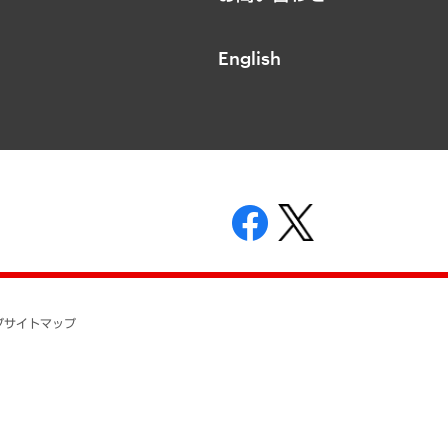
English
表示
ニティガイドライン
基本方針
プ
サイトマップ
ついて
開示等の請求の手続きについて