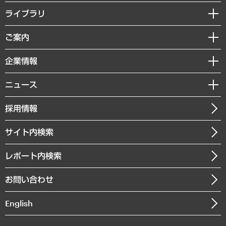
経営戦略
ライブラリ
組織・人事戦略
経済調査
ご案内
デジタルイノベーション
レポート
国際（グローバルビジネス・開発支援・国際戦略・グローバルヘルス）
セミナー・イベント情報
企業情報
コラム
サステナビリティ（環境・資源・エネルギー・ESG・人権）
MUFGビジネスセミナー
調査・研究報告書
私たちの想い
共生・ダイバーシティ
ニュース
受託案件情報
クローズアップ
社長メッセージ
GRC（ガバナンス・リスク・コンプライアンス）・防災（政策）
その他お申し込み
ニュースリリース
経営用語集
採用情報
会社概要
経済・産業・雇用・労働
調査協力のお願い
お知らせ
受託・受注実績（官公庁関連）
企業理念
医療・介護・福祉・教育・子ども
サイト内検索
メディア掲載・出演
役員一覧
自治体経営・官民協働
寄稿記事
沿革
レポート内検索
まちづくり・観光・交通・スポーツ・スマートシティ
書籍
組織図・本部部室紹介
自然資源・農林水産業・食料システム
お問い合わせ
インドネシア現地法人
決算公告
English
業績ハイライト