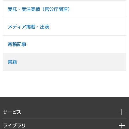
受託・受注実績（官公庁関連）
メディア掲載・出演
寄稿記事
書籍
サービス
経営戦略
ライブラリ