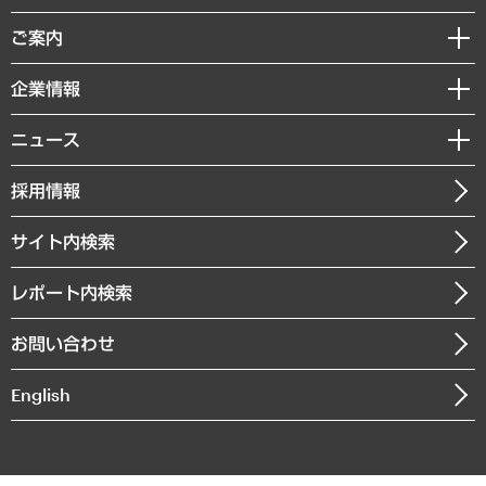
組織・人事戦略
経済調査
ご案内
デジタルイノベーション
レポート
国際（グローバルビジネス・開発支援・国際戦略・グローバルヘルス）
セミナー・イベント情報
企業情報
コラム
サステナビリティ（環境・資源・エネルギー・ESG・人権）
MUFGビジネスセミナー
調査・研究報告書
私たちの想い
共生・ダイバーシティ
ニュース
受託案件情報
クローズアップ
社長メッセージ
GRC（ガバナンス・リスク・コンプライアンス）・防災（政策）
その他お申し込み
ニュースリリース
経営用語集
採用情報
会社概要
経済・産業・雇用・労働
調査協力のお願い
お知らせ
受託・受注実績（官公庁関連）
企業理念
医療・介護・福祉・教育・子ども
サイト内検索
メディア掲載・出演
役員一覧
自治体経営・官民協働
寄稿記事
沿革
レポート内検索
まちづくり・観光・交通・スポーツ・スマートシティ
書籍
組織図・本部部室紹介
自然資源・農林水産業・食料システム
お問い合わせ
インドネシア現地法人
決算公告
English
業績ハイライト
アクセスマップ
個人情報保護方針