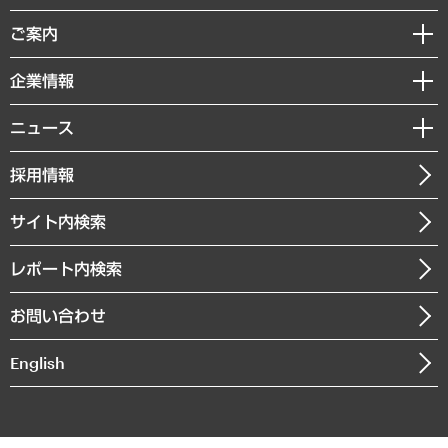
組織・人事戦略
経済調査
ご案内
デジタルイノベーション
レポート
国際（グローバルビジネス・開発支援・国際戦略・グローバルヘルス）
セミナー・イベント情報
企業情報
コラム
サステナビリティ（環境・資源・エネルギー・ESG・人権）
MUFGビジネスセミナー
調査・研究報告書
私たちの想い
共生・ダイバーシティ
ニュース
受託案件情報
クローズアップ
社長メッセージ
GRC（ガバナンス・リスク・コンプライアンス）・防災（政策）
その他お申し込み
ニュースリリース
経営用語集
採用情報
会社概要
経済・産業・雇用・労働
調査協力のお願い
お知らせ
受託・受注実績（官公庁関連）
企業理念
医療・介護・福祉・教育・子ども
サイト内検索
メディア掲載・出演
役員一覧
自治体経営・官民協働
寄稿記事
沿革
レポート内検索
まちづくり・観光・交通・スポーツ・スマートシティ
書籍
組織図・本部部室紹介
自然資源・農林水産業・食料システム
お問い合わせ
インドネシア現地法人
決算公告
English
業績ハイライト
アクセスマップ
個人情報保護方針