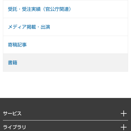
受託・受注実績（官公庁関連）
メディア掲載・出演
寄稿記事
書籍
サービス
経営戦略
ライブラリ