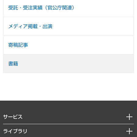
受託・受注実績（官公庁関連）
メディア掲載・出演
寄稿記事
書籍
サービス
経営戦略
ライブラリ