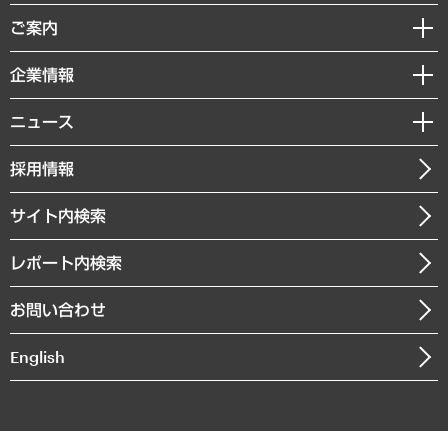
組織・人事戦略
経済調査
ご案内
デジタルイノベーション
レポート
国際（グローバルビジネス・開発支援・国際戦略・グローバルヘルス）
セミナー・イベント情報
企業情報
コラム
サステナビリティ（環境・資源・エネルギー・ESG・人権）
MUFGビジネスセミナー
調査・研究報告書
私たちの想い
共生・ダイバーシティ
ニュース
受託案件情報
クローズアップ
社長メッセージ
GRC（ガバナンス・リスク・コンプライアンス）・防災（政策）
その他お申し込み
ニュースリリース
経営用語集
採用情報
会社概要
経済・産業・雇用・労働
調査協力のお願い
お知らせ
受託・受注実績（官公庁関連）
企業理念
医療・介護・福祉・教育・子ども
サイト内検索
メディア掲載・出演
役員一覧
自治体経営・官民協働
寄稿記事
沿革
レポート内検索
まちづくり・観光・交通・スポーツ・スマートシティ
書籍
組織図・本部部室紹介
自然資源・農林水産業・食料システム
お問い合わせ
インドネシア現地法人
決算公告
English
業績ハイライト
アクセスマップ
個人情報保護方針