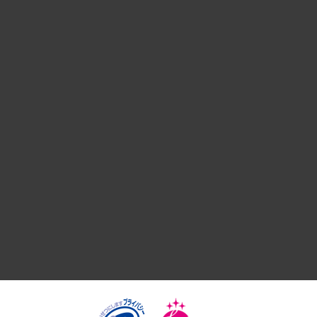
経営戦略
組織・人事戦略
デジタルイノベーション
国際（グローバルビジネス・開発支援・国際戦略・グローバル
サステナビリティ（環境・資源・エネルギー・ESG・人権）
共生・ダイバーシティ
GRC（ガバナンス・リスク・コンプライアンス）・防災（政策
経済・産業・雇用・労働
医療・介護・福祉・教育・子ども
自治体経営・官民協働
まちづくり・観光・交通・スポーツ・スマートシティ
自然資源・農林水産業・食料システム